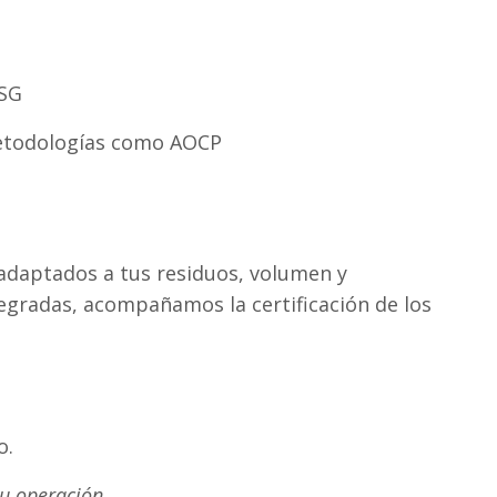
ESG
etodologías como AOCP
daptados a tus residuos, volumen y
egradas, acompañamos la certificación de los
o.
u operación.