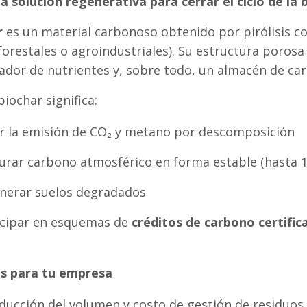
la solución regenerativa para cerrar el ciclo de la
r
es un material carbonoso obtenido por pirólisis c
forestales o agroindustriales). Su estructura poros
ijador de nutrientes y, sobre todo, un almacén de ca
iochar significa:
ar la emisión de CO₂ y metano por descomposición
urar carbono atmosférico en forma estable (hasta 1
nerar suelos degradados
icipar en esquemas de
créditos de carbono certific
os para tu empresa
ducción del volumen y costo de gestión de residuos