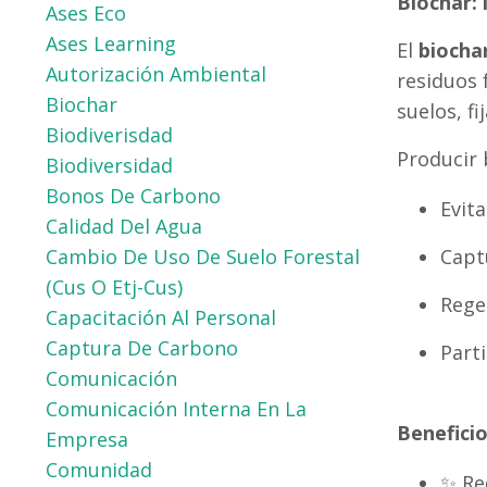
Biochar: 
Ases Eco
Ases Learning
El
biocha
Autorización Ambiental
residuos 
Biochar
suelos, f
Biodiverisdad
Producir b
Biodiversidad
Bonos De Carbono
Evit
Calidad Del Agua
Capt
Cambio De Uso De Suelo Forestal
(cus O Etj-Cus)
Rege
Capacitación Al Personal
Captura De Carbono
Part
Comunicación
Comunicación Interna En La
Benefici
Empresa
Comunidad
✨ Re