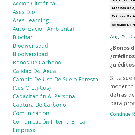
Acción Climática
Créditos De 
Ases Eco
Créditos De S
Ases Learning
Mercado De N
Autorización Ambiental
Aug 25, 20
Biochar
Biodiverisdad
¿
Bonos d
Biodiversidad
¿
créditos
Bonos De Carbono
¿
créditos
Calidad Del Agua
Si te sue
Cambio De Uso De Suelo Forestal
moderno q
(cus O Etj-Cus)
detrás de
Capacitación Al Personal
para prot
Captura De Carbono
Comunicación
Continue Re
Comunicación Interna En La
Empresa