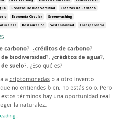
Agua
Créditos De Biodiversidad
Créditos De Carbono
uelo
Economía Circular
Greenwashing
aturaleza
Restauración
Sostenibilidad
Transparencia
25
e carbono
?, ¿
créditos de carbono
?,
 de biodiversidad
?, ¿
créditos de agua
?,
 de suelo
?, ¿Eso qué es?
na a
criptomonedas
o a otro invento
ue no entiendes bien, no estás solo. Pero
 estos términos hay una oportunidad real
eger la naturalez
...
ading...