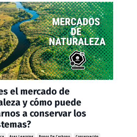
es el mercado de
aleza y cómo puede
rnos a conservar los
stemas?
ica
Ases Learning
Bonos De Carbono
Conservación